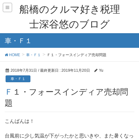
船橋のクルマ好き税理
士深谷悠のブログ
車・Ｆ１
HOME
車・Ｆ１
Ｆ１・フォースインディア売却問題
2018年7月31日
/ 最終更新日 :
2019年11月20日
Yu
車・Ｆ１
Ｆ１・フォースインディア売却問
題
こんばんは！
台風前に少し気温が下がったかと思いきや、また暑くなっ