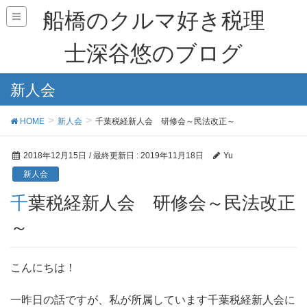
船橋のクルマ好き税理
士深谷悠のブログ
新人会
HOME
新人会
千葉税経新人会 研修会～民法改正～
2018年12月15日
/ 最終更新日 :
2019年11月18日
Yu
新人会
千葉税経新人会 研修会～民法改正
～
こんにちは！
一昨日の話ですが、私が所属しています千葉税経新人会に