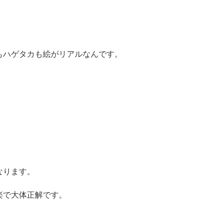
もハゲタカも絵がリアルなんです。
。
なります。
楽で大体正解です。