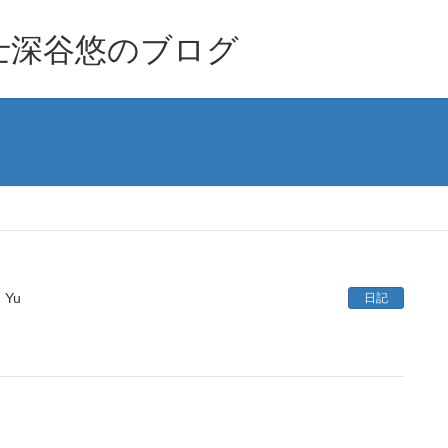
士深谷悠のブログ
Yu
日記