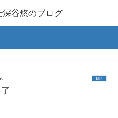
士深谷悠のブログ
Yu
日記
終了