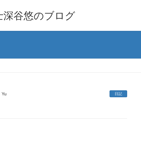
士深谷悠のブログ
Yu
日記